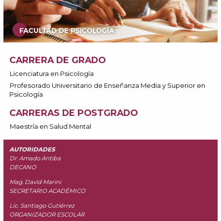
CARRERA DE GRADO
Licenciatura en Psicología
Profesorado Universitario de Enseñanza Media y Superior en
Psicología
CARRERAS DE POSTGRADO
Maestría en Salud Mental
AUTORIDADES
Dr. Amado Antiba
DECANO
Mag. David Marini
SECRETARIO ACADÉMICO
Lic. Santiago Gutiérrez
ORGANIZADOR ESCOLAR