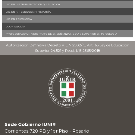
LIC. EN INSTRUMENTACIÓN QUIRÚRGICA
LIC. EN KINESIOLOGÍA Y FISIATRÍA
LIC. EN PSICOLOGÍA
ODONTOLOGÍA
PROFESORADO UNIVERSITARIO DE ENSEÑANZA MEDIA Y SUPERIOR EN PSICOLOGÍA
Autorización Definitiva Decreto P.E.N 2502/15, Art. 65 Ley de Educación
Superior 24.521 y Resol. ME 2365/2018
Sede Gobierno IUNIR
Corrientes 720 PB y 1er Piso - Rosario