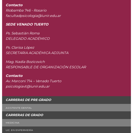
Contacto
Riobamba 746 - Rosario
facultadpsicologia@iunir.edu.ar
SEDE VENADO TUERTO
Ps. Sebastián Roma
DELEGADO ACADÉMICO
Ps. Clarisa López
SECRETARIA ACADÉMICA ADJUNTA
Mag. Nadia Bozicovich
RESPONSABLE DE ORGANIZACIÓN ESCOLAR
Contacto
Av. Marconi 714 – Venado Tuerto
psicologiavt@iunir.edu.ar
CARRERAS DE PRE-GRADO
ASISTENTE DENTAL
CARRERAS DE GRADO
MEDICINA
LIC. EN ENFERMERÍA