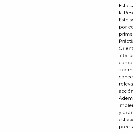
Esta c
la Res
Esto s
por co
primer
Prácti
Orient
interd
compre
axiomá
concep
relev
acción
Además
implem
y pro
estaci
preci