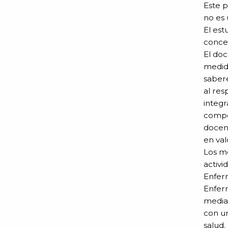
Este 
no es 
El est
concep
El doc
medida
sabere
al res
integr
compe
docent
en val
Los mé
activi
Enferm
Enferm
median
con un
salud.