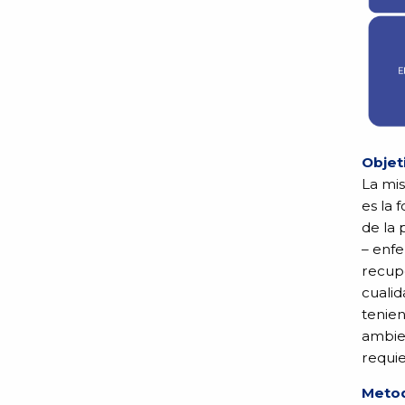
Objet
La mis
es la 
de la 
– enfe
recupe
cualid
tenien
ambie
requie
Metod