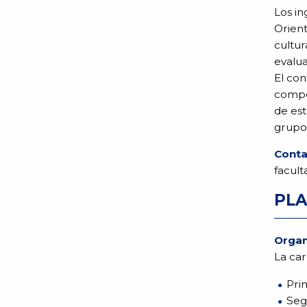
Los in
Orient
cultur
evalua
El con
compet
de est
grupo 
Cont
facult
PLA
Organ
La car
Pri
Seg