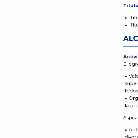
Títul
Tít
Tít
ALC
Activ
El eg
Valo
super
todos
Org
la pr
Aspira
Apl
diver