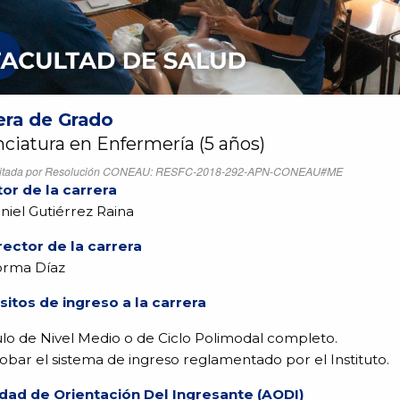
era de Grado
nciatura en Enfermería (5 años)
ditada por Resolución CONEAU: RESFC-2018-292-APN-CONEAU#ME
tor de la carrera
niel Gutiérrez Raina
rector de la carrera
Norma Díaz
sitos de ingreso a la carrera
ulo de Nivel Medio o de Ciclo Polimodal completo.
obar el sistema de ingreso reglamentado por el Instituto.
idad de Orientación Del Ingresante (AODI)