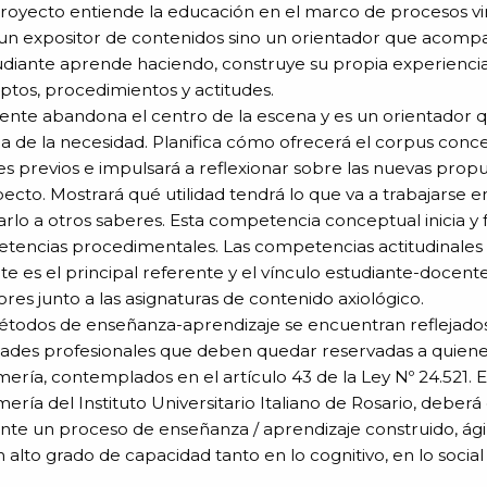
proyecto entiende la educación en el marco de procesos vi
un expositor de contenidos sino un orientador que acompa
udiante aprende haciendo, construye su propia experiencia
tos, procedimientos y actitudes.
ente abandona el centro de la escena y es un orientador que
 de la necesidad. Planifica cómo ofrecerá el corpus concept
s previos e impulsará a reflexionar sobre las nuevas prop
pecto. Mostrará qué utilidad tendrá lo que va a trabajarse e
arlo a otros saberes. Esta competencia conceptual inicia 
tencias procedimentales. Las competencias actitudinales s
e es el principal referente y el vínculo estudiante-docent
ores junto a las asignaturas de contenido axiológico.
todos de enseñanza-aprendizaje se encuentran reflejados 
dades profesionales que deben quedar reservadas a quienes
ería, contemplados en el artículo 43 de la Ley Nº 24.521. El
ería del Instituto Universitario Italiano de Rosario, deberá
te un proceso de enseñanza / aprendizaje construido, ágil 
 alto grado de capacidad tanto en lo cognitivo, en lo socia