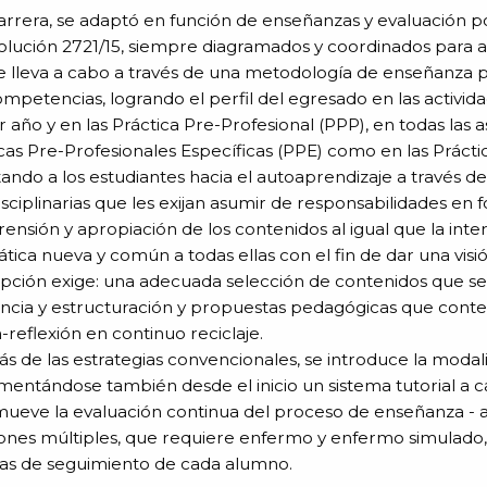
arrera, se adaptó en función de enseñanzas y evaluación 
olución 2721/15, siempre diagramados y coordinados para al
e lleva a cabo a través de una metodología de enseñanza p
mpetencias, logrando el perfil del egresado en las activ
 año y en las Práctica Pre-Profesional (PPP), en todas las a
cas Pre-Profesionales Específicas (PPE) como en las Prácti
ando a los estudiantes hacia el autoaprendizaje a través d
isciplinarias que les exijan asumir de responsabilidades en f
nsión y apropiación de los contenidos al igual que la inter
tica nueva y común a todas ellas con el fin de dar una visió
ción exige: una adecuada selección de contenidos que se f
ancia y estructuración y propuestas pedagógicas que cont
-reflexión en continuo reciclaje.
 de las estrategias convencionales, se introduce la modal
entándose también desde el inicio un sistema tutorial a 
mueve la evaluación continua del proceso de enseñanza - a
ones múltiples, que requiere enfermo y enfermo simulado, u
sas de seguimiento de cada alumno.