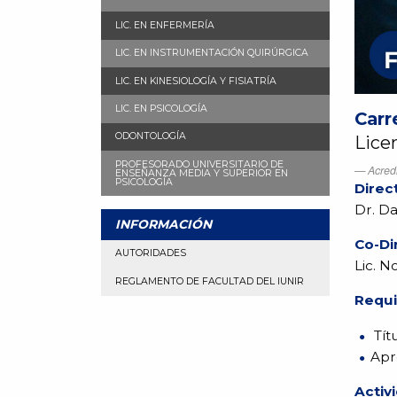
LIC. EN ENFERMERÍA
LIC. EN INSTRUMENTACIÓN QUIRÚRGICA
LIC. EN KINESIOLOGÍA Y FISIATRÍA
LIC. EN PSICOLOGÍA
Carr
ODONTOLOGÍA
Lice
PROFESORADO UNIVERSITARIO DE
Acre
ENSEÑANZA MEDIA Y SUPERIOR EN
PSICOLOGÍA
Direc
Dr. Da
INFORMACIÓN
Co-Di
AUTORIDADES
Lic. 
REGLAMENTO DE FACULTAD DEL IUNIR
Requi
Tít
Apr
Activ