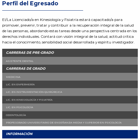
Perfil del Egresado
El/La Licenciado/a en Kinesiología y Fisiatría estará capacitado/a para
promover, prevenir, tratar y contribuir a la recuperación integral de la salud
de las personas, abordando estas tareas desde una perspectiva centrada en los
derechos individuales. Contará con visión integral de la salud, actitud crítica
hacia el conocimiento, sensibilidad social desarrollada y espíritu investigador.
CARRERAS DE PRE-GRADO
ASISTENTE DENTAL
CARRERAS DE GRADO
MEDICINA
LIC. EN ENFERMERÍA
LIC. EN INSTRUMENTACIÓN QUIRÚRGICA
LIC. EN KINESIOLOGÍA Y FISIATRÍA
LIC. EN PSICOLOGÍA
ODONTOLOGÍA
PROFESORADO UNIVERSITARIO DE ENSEÑANZA MEDIA Y SUPERIOR EN PSICOLOGÍA
INFORMACIÓN