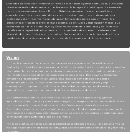
Creando escenarios de simulación a través de experiencias guiadas simuladas, que evocan
situaciones reales, de tal manera que, favorezcan la integración teórico práctica necesaria
para el entrenamiento y desarrollo de múltiples elementos que componen dichas
competencias, tales como: habilidades y destrezas (comunicativas, instrumentales y
profesionales), entrenamiento en liderazgo y toma de decisiones para enfrentar las
situaciones críticas de la práctica real, así como, las actitudes y organización mental que
deben caracterizar el aprendizaje significativo por parte del estudiante y su incidencia
benéfica en la seguridad del paciente. En un espacio donde es permitido el error como
situación de aprendizaje previo a la realización de prácticas con pacientes reales. Con la
posibilidad de repetir los procedimientos hasta la adquisición de la competencia.
Visión
Utilizar la simulación como herramienta de aprendizaje y evaluación. Utilizando la
Evaluación Clínica Objetiva Estructurada (ECOE) en su doble función de evaluación sumativa
y formativa. Teniendo siempre presente que simulación no es sinónimo de simuladores,
realizando aprendizaje de competencias con técnicas como el Roleplaying y Debriefing,
filmación de los procedimientos, videos, programas de computación y pacientes
estandarizados. Con un importante número de simuladores de mediana y baja
complejidad. Cumpliendo con el rol de la universidad de investigar en docencia y de
extensión a la comunidad con cursos de RCP y de situaciones de crisis.
El Instituto Universitario Italiano de Rosario cuenta con un espacio pedagógico de
aprendizaje virtual donde los estudiantes de grado y postgrado de las Ciencias de la Salud
realizan sus prácticas con técnicas de simulación de pre aproximación al paciente.
Este ámbito educativo universitario ofrece, por su complejidad, un abordaje de vanguardia
en el proceso de enseñanza-aprendizaje, donde los estudiantes reciben un entrenamiento
permanente como parte integrada en la currícula.
Poner en práctica las normas de bioseguridad. Entendiendo a la seguridad del acto médico
y la seguridad también de todos los integrantes de este acto como profesionales y técnicos y
pacientes.