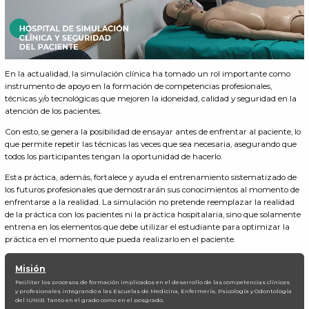
En la actualidad, la simulación clínica ha tomado un rol importante como
instrumento de apoyo en la formación de competencias profesionales,
técnicas y/o tecnológicas que mejoren la idoneidad, calidad y seguridad en la
atención de los pacientes.
Con esto, se genera la posibilidad de ensayar antes de enfrentar al paciente, lo
que permite repetir las técnicas las veces que sea necesaria, asegurando que
todos los participantes tengan la oportunidad de hacerlo.
Esta práctica, además, fortalece y ayuda el entrenamiento sistematizado de
los futuros profesionales que demostrarán sus conocimientos al momento de
enfrentarse a la realidad. La simulación no pretende reemplazar la realidad
de la práctica con los pacientes ni la práctica hospitalaria, sino que solamente
entrena en los elementos que debe utilizar el estudiante para optimizar la
práctica en el momento que pueda realizarlo en el paciente.
Misión
Facilitar los procesos de formación implicados en el desarrollo de las competencias clínicas
y profesionales integrando a las Escuelas de Medicina, Enfermería, Psicología y Odontología
del IUNIR. Tanto en el grado como en el posgrado.