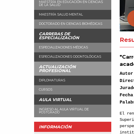
MAESTRÍA EN EDUCACIÓN EN CIENCIAS
DE LA SALUD
MAESTRÍA SALUD MENTAL
DOCTORADO EN CIENCIAS BIOMÉDICAS
CARRERAS DE
ESPECIALIZACIÓN
Resu
ESPECIALIZACIONES MÉDICAS
"Carr
ESPECIALIZACIONES ODONTOLÓGICAS
acad
ACTUALIZACIÓN
PROFESIONAL
Auto
Dire
DIPLOMATURAS
Jura
CURSOS
Fecha
AULA VIRTUAL
Pala
INGRESO AL AULA VIRTUAL DE
POSTGRADO
El re
Super
persp
INFORMACIÓN
insti