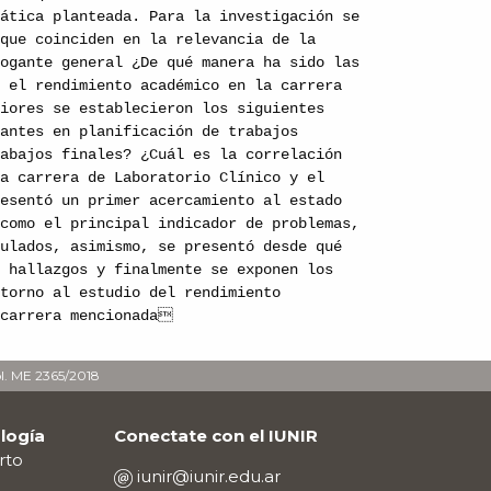
mática planteada. Para la investigación se
 que coinciden en la relevancia de la
rogante general ¿De qué manera ha sido las
y el rendimiento académico en la carrera
riores se establecieron los siguientes
iantes en planificación de trabajos
rabajos finales? ¿Cuál es la correlación
la carrera de Laboratorio Clínico y el
resentó un primer acercamiento al estado
 como el principal indicador de problemas,
tulados, asimismo, se presentó desde qué
s hallazgos y finalmente se exponen los
 torno al estudio del rendimiento
 carrera mencionada
ol. ME 2365/2018
logía
Conectate con el IUNIR
rto
iunir@iunir.edu.ar