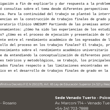
tigación a fin de explicarlo y dar respuesta a la proble
zó consultas sobre el tema desde diferentes perspectivas
ica. Para la continuidad del trabajo se planteó la inter
iencias en la construcción de trabajos finales de grado 
boratorio Clínico UNESUM? Partiendo de las premisas ante
ionamientos: ¿Cómo ha sido las experiencias de los estud
es? ¿Cómo es el proceso de ejecución y presentación de t
ente entre el rendimiento académico de los egresados de 
rollo del proceso en los trabajos finales? El trabajo, p
onocimiento sobre el rendimiento académico universitario
se da entendiendo la conceptualización de diferentes pos
ues teóricos y metodológicos, se trabajó, los principale
tados finales respecto a las limitaciones encontradas en
mico en el desarrollo de trabajos finales de grado en la
finitiva Decreto P.E.N 2502/15, Art. 65 Ley de Educación Superior 24.521 y Res
Sede Venado Tuerto - Psico
 - Rosario
Av. Marconi 714 – Venado Tue
+54-341 703-7888