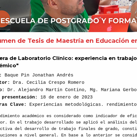
men de Tesis de Maestría en Educación en
era de Laboratorio Clínico: experiencia en trabajo
émico"
r:
Baque Pin Jonathan Andrés
ctor:
Dra. Cecilia Crespo Romero
do:
Dr. Alejandro Martín Contino, Mg. Mariana Gerbo
 presentación:
18 de enero de 2023
bras Clave:
Experiencias metodológicas. rendimiento
ndimiento académico es considerado como indicador de efi
ior. En el trabajo desarrollado se aplicó el análisis de
ectiva del desarrollo de trabajo finales de grado, const
tuciones a nivel general. En base a lo anterior se consi