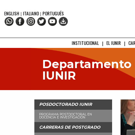
ENGLISH
|
ITALIANO
|
PORTUGUÉS
INSTITUCIONAL
EL IUNIR
CA
Departamento 
IUNIR
POSDOCTORADO IUNIR
PROGRAMA POSTDOCTORAL EN
DOCENCIA E INVESTIGACIÓN
CARRERAS DE POSTGRADO