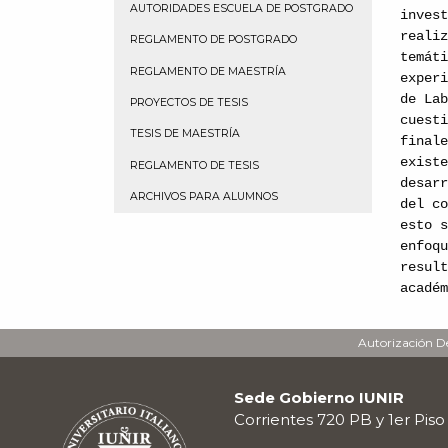
AUTORIDADES ESCUELA DE POSTGRADO
inves
reali
REGLAMENTO DE POSTGRADO
temát
REGLAMENTO DE MAESTRÍA
exper
de La
PROYECTOS DE TESIS
cuest
TESIS DE MAESTRÍA
final
exist
REGLAMENTO DE TESIS
desar
ARCHIVOS PARA ALUMNOS
del c
esto 
enfoq
resul
acadé
Autorización De
Sede Gobierno IUNIR
Corrientes 720 PB y 1er Piso