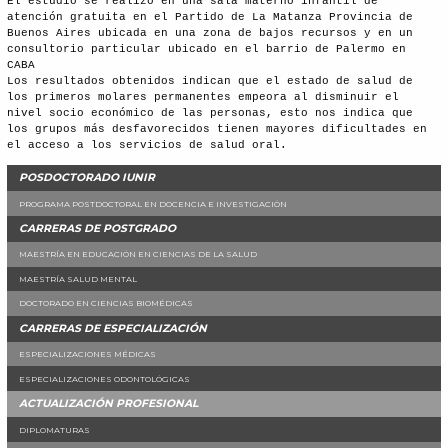
El estudio se realizó en una sala materno infantil de
atención gratuita en el Partido de La Matanza Provincia de
Buenos Aires ubicada en una zona de bajos recursos y en un
consultorio particular ubicado en el barrio de Palermo en
CABA
Los resultados obtenidos indican que el estado de salud de
los primeros molares permanentes empeora al disminuir el
nivel socio económico de las personas, esto nos indica que
los grupos más desfavorecidos tienen mayores dificultades en
el acceso a los servicios de salud oral.
POSDOCTORADO IUNIR
PROGRAMA POSTDOCTORAL EN DOCENCIA E INVESTIGACIÓN
CARRERAS DE POSTGRADO
MAESTRÍA EN EDUCACIÓN EN CIENCIAS DE LA SALUD
MAESTRÍA SALUD MENTAL
DOCTORADO EN CIENCIAS BIOMÉDICAS
CARRERAS DE ESPECIALIZACIÓN
ESPECIALIZACIONES MÉDICAS
ESPECIALIZACIONES ODONTOLÓGICAS
ACTUALIZACIÓN PROFESIONAL
DIPLOMATURAS