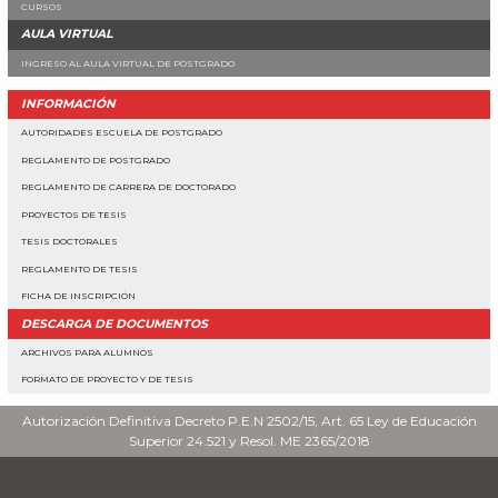
CURSOS
AULA VIRTUAL
INGRESO AL AULA VIRTUAL DE POSTGRADO
INFORMACIÓN
AUTORIDADES ESCUELA DE POSTGRADO
REGLAMENTO DE POSTGRADO
REGLAMENTO DE CARRERA DE DOCTORADO
PROYECTOS DE TESIS
TESIS DOCTORALES
REGLAMENTO DE TESIS
FICHA DE INSCRIPCIÓN
DESCARGA DE DOCUMENTOS
ARCHIVOS PARA ALUMNOS
FORMATO DE PROYECTO Y DE TESIS
Autorización Definitiva Decreto P.E.N 2502/15, Art. 65 Ley de Educación
Superior 24.521 y Resol. ME 2365/2018