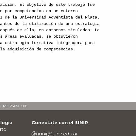
 acción. El objetivo de este trabajo fue
ón por competencias en un entorno
II de la Universidad Adventista del Plata.
 antes de la utilización de una estrategia
después de ella, en entornos simulados. La
as áreas evaluadas, se obtuvieron
na estrategia formativa integradora para
 la adquisición de competencias.
ol. ME 2365/2018
logía
Conectate con el IUNIR
rto
iunir@iunir.edu.ar