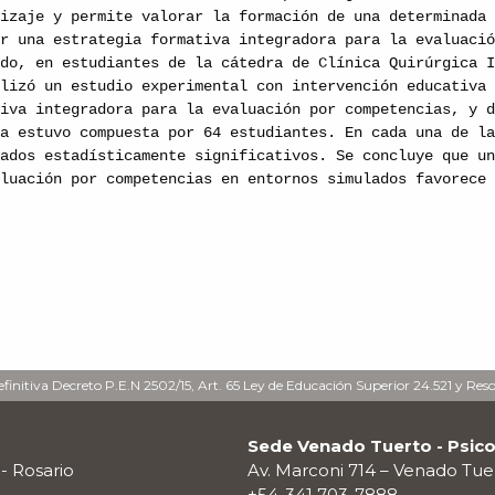
dizaje y permite valorar la formación de una determinada
ar una estrategia formativa integradora para la evaluaci
ado, en estudiantes de la cátedra de Clínica Quirúrgica 
alizó un estudio experimental con intervención educativa
tiva integradora para la evaluación por competencias, y 
ra estuvo compuesta por 64 estudiantes. En cada una de l
tados estadísticamente significativos. Se concluye que u
aluación por competencias en entornos simulados favorece
finitiva Decreto P.E.N 2502/15, Art. 65 Ley de Educación Superior 24.521 y Res
Sede Venado Tuerto - Psico
 - Rosario
Av. Marconi 714 – Venado Tue
+54-341 703-7888