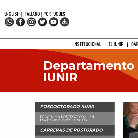
ENGLISH
|
ITALIANO
|
PORTUGUÉS
INSTITUCIONAL
EL IUNIR
CA
Departamento 
IUNIR
POSDOCTORADO IUNIR
PROGRAMA POSTDOCTORAL EN
DOCENCIA E INVESTIGACIÓN
CARRERAS DE POSTGRADO