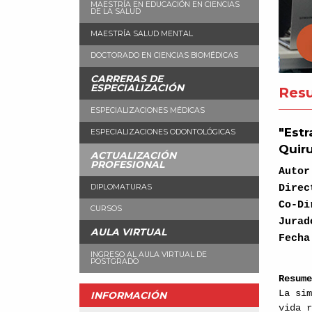
MAESTRÍA EN EDUCACIÓN EN CIENCIAS
DE LA SALUD
MAESTRÍA SALUD MENTAL
DOCTORADO EN CIENCIAS BIOMÉDICAS
CARRERAS DE
ESPECIALIZACIÓN
Resu
ESPECIALIZACIONES MÉDICAS
"Estr
ESPECIALIZACIONES ODONTOLÓGICAS
Quiru
ACTUALIZACIÓN
PROFESIONAL
Auto
Dire
DIPLOMATURAS
Co-D
CURSOS
Jura
AULA VIRTUAL
Fecha
INGRESO AL AULA VIRTUAL DE
POSTGRADO
Resum
La si
INFORMACIÓN
vida 