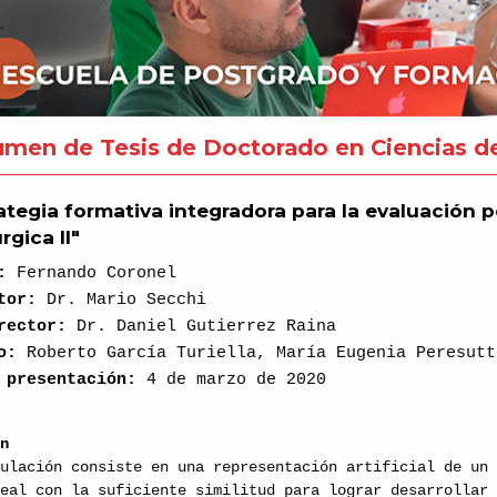
men de Tesis de Doctorado en Ciencias de
ategia formativa integradora para la evaluación p
rgica II"
r:
Fernando Coronel
ctor:
Dr. Mario Secchi
irector:
Dr. Daniel Gutierrez Raina
do:
Roberto García Turiella, María Eugenia Peresutt
 presentación:
4 de marzo de 2020
en
mulación consiste en una representación artificial de un
real con la suficiente similitud para lograr desarrollar